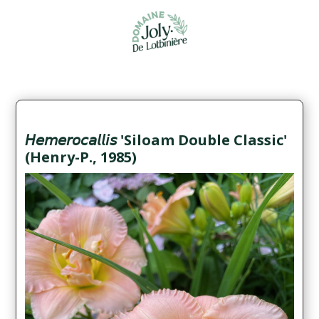
𝘏𝘦𝘮𝘦𝘳𝘰𝘤𝘢𝘭𝘭𝘪𝘴 'Siloam Double Classic'
(Henry-P., 1985)