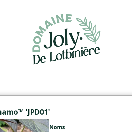
nk Dynamo™ 'JPD01'
Noms