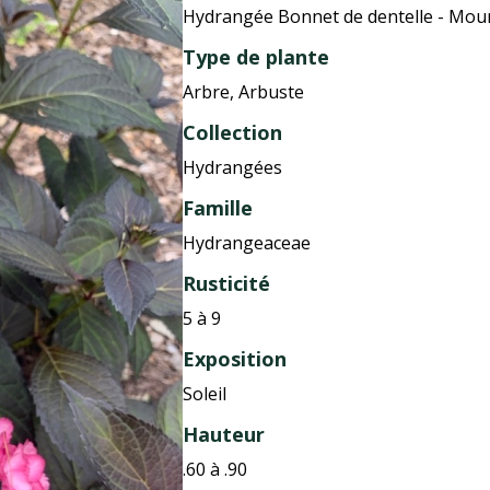
Hydrangée Bonnet de dentelle - Mou
Type de plante
Arbre, Arbuste
Collection
Hydrangées
Famille
Hydrangeaceae
Rusticité
5 à 9
Exposition
Soleil
Hauteur
.60 à .90