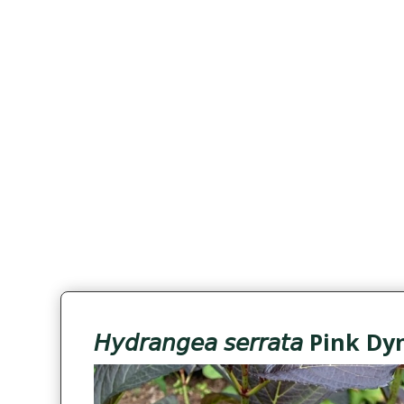
𝘏𝘺𝘥𝘳𝘢𝘯𝘨𝘦𝘢 𝘴𝘦𝘳𝘳𝘢𝘵𝘢 Pi