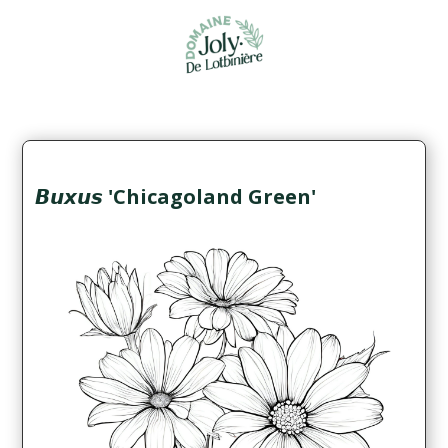
𝘽𝙪𝙭𝙪𝙨 'Chicagoland Green'