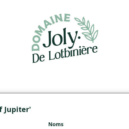
of Jupiter'
Noms