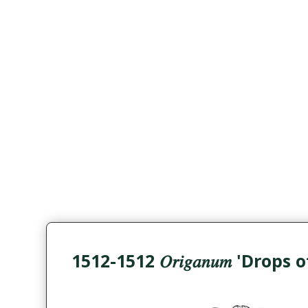
1512-1512 𝑂𝑟𝑖𝑔𝑎𝑛𝑢𝑚 'Drops 