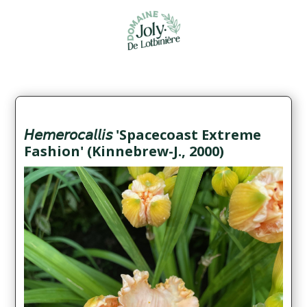
𝘏𝘦𝘮𝘦𝘳𝘰𝘤𝘢𝘭𝘭𝘪𝘴 'Spacecoast Extreme
Fashion' (Kinnebrew-J., 2000)