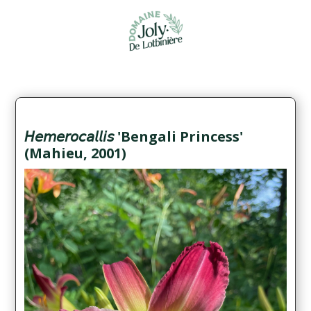
𝘏𝘦𝘮𝘦𝘳𝘰𝘤𝘢𝘭𝘭𝘪𝘴 'Bengali Princess'
(Mahieu, 2001)