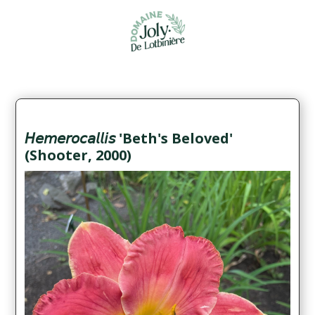
𝘏𝘦𝘮𝘦𝘳𝘰𝘤𝘢𝘭𝘭𝘪𝘴 'Beth's Beloved'
(Shooter, 2000)