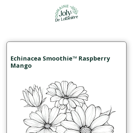
Echinacea Smoothie™ Raspberry
Mango