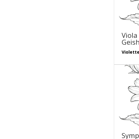
Viola
Geish
Violett
Symp