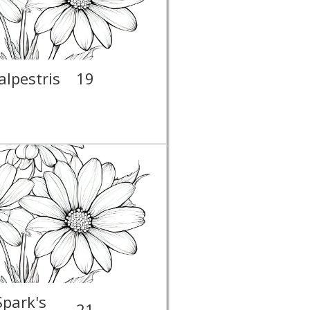
alpestris
19
Spark's
21