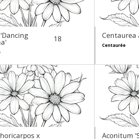
 'Dancing
Centaurea 
18
a'
Centaurée
e
horicarpos x
Aconitum '