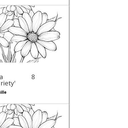
na
8
riety'
ille