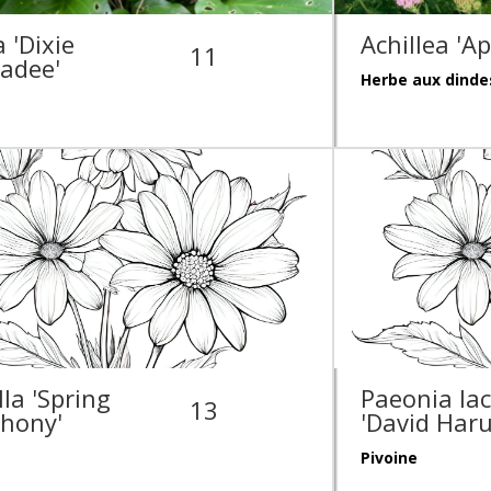
 'Dixie
Achillea 'Ap
11
adee'
Herbe aux dinde
lla 'Spring
Paeonia lac
13
hony'
'David Har
Pivoine