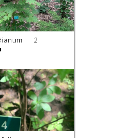
ldianum
2
d