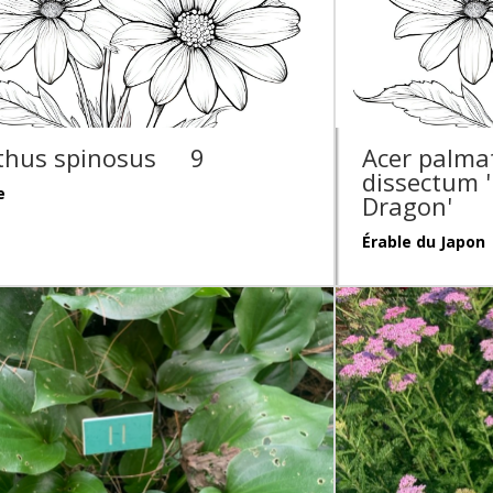
thus spinosus
9
Acer palma
dissectum 
e
Dragon'
Érable du Japon