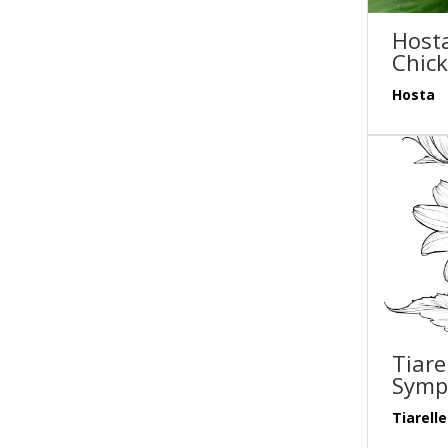
Hosta
Chick
Hosta
Tiare
Symp
Tiarelle