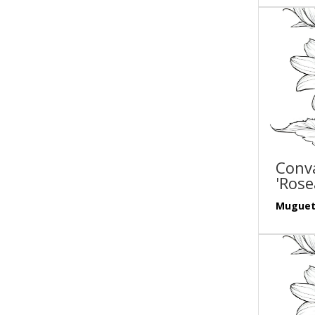
Conva
'Rose
Muguet