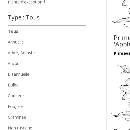
Plante d'exception
Type :
Tous
Tous
Primu
Annuelle
'Appl
Arbre, Arbuste
Primev
Aucun
Bisannuelle
Bulbe
Conifère
Fougère
Graminée
Non rustique