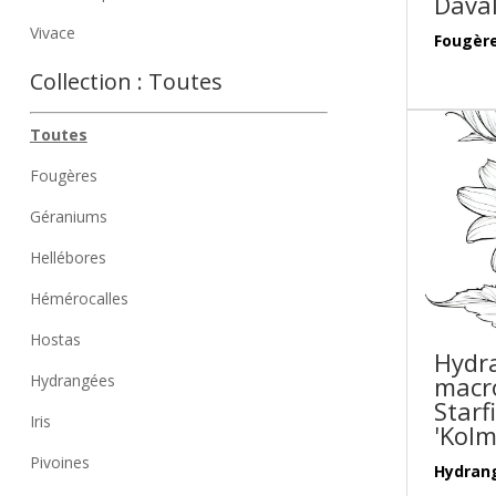
Daval
Vivace
Fougère
Collection :
Toutes
Toutes
Fougères
Géraniums
Hellébores
Hémérocalles
Hostas
Hydr
Hydrangées
macr
Starf
Iris
'Kolm
Pivoines
Hydran