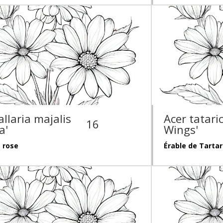
llaria majalis
Acer tatari
16
a'
Wings'
 rose
Érable de Tartar