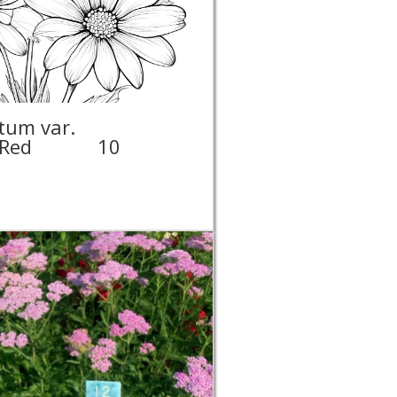
tum var.
'Red
10