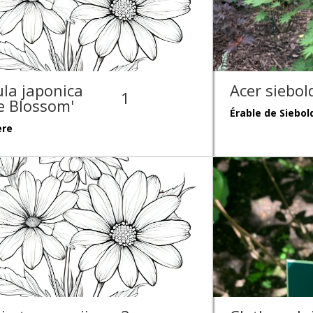
la japonica
Acer siebo
1
e Blossom'
Érable de Siebol
ère