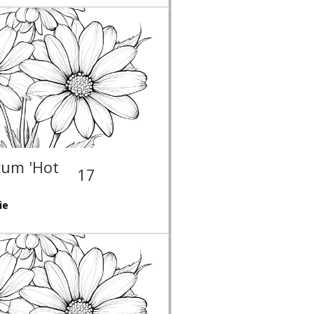
cum 'Hot
17
ie