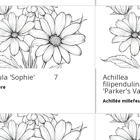
la 'Sophie'
7
Achillea
filipenduli
ère
'Parker's Va
Achillée millefeu