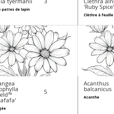
ia tyermanii
3
Clethra aln
'Ruby Spice
 pattes de lapin
Clèthre à feuille
angea
Acanthus
ophylla
balcanicus
5
ield™
Acanthe
afafa'
gée