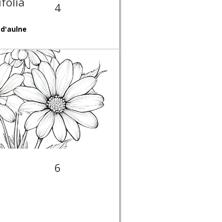
ifolia
4
'
 d'aulne
6