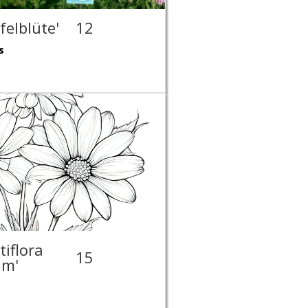
felblüte'
12
s
tiflora
15
um'