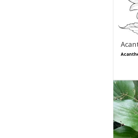
Acan
Acanth