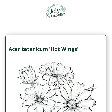
Acer tataricum 'Hot Wings'