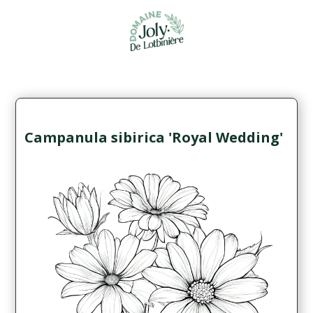
Campanula sibirica 'Royal Wedding'