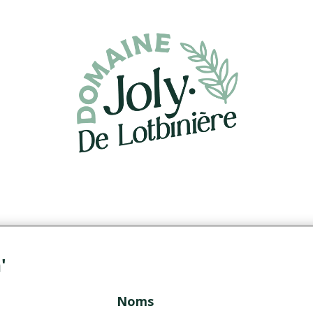
'
Noms