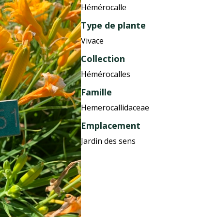
Hémérocalle
Type de plante
Vivace
Collection
Hémérocalles
Famille
Hemerocallidaceae
Emplacement
Jardin des sens