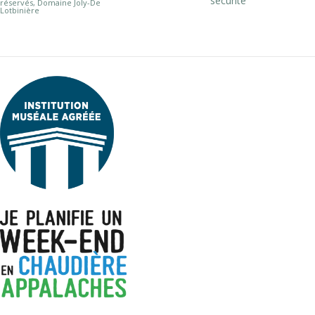
sécurité
réservés, Domaine Joly-De
Lotbinière