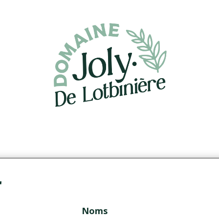
'
Noms