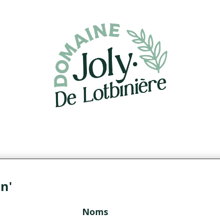
on'
Noms