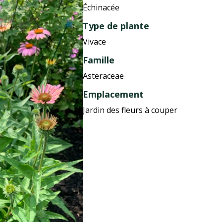
Échinacée
Type de plante
Vivace
Famille
Asteraceae
Emplacement
Jardin des fleurs à couper