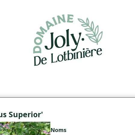
s Superior'
Noms