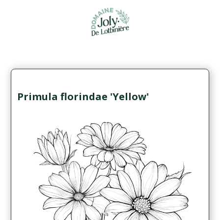
Primula florindae 'Yellow'