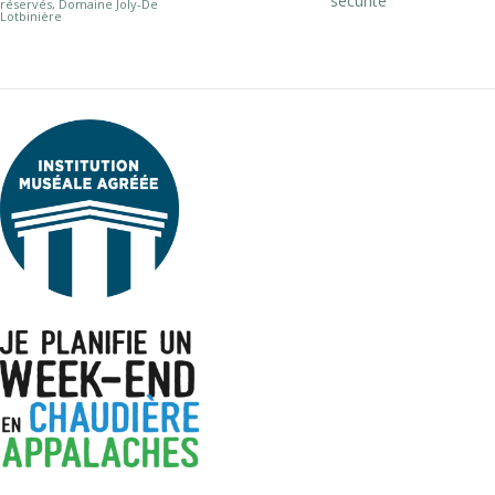
sécurité
réservés, Domaine Joly-De
Lotbinière