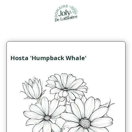
Hosta 'Humpback Whale'