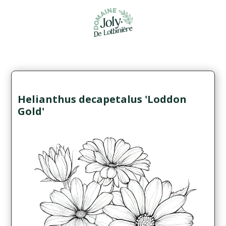
Helianthus decapetalus 'Loddon
Gold'