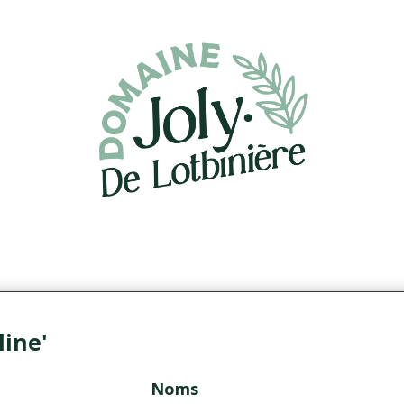
line'
Noms