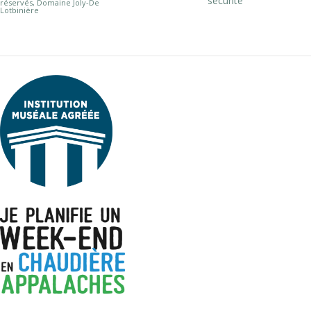
sécurité
réservés, Domaine Joly-De
Lotbinière