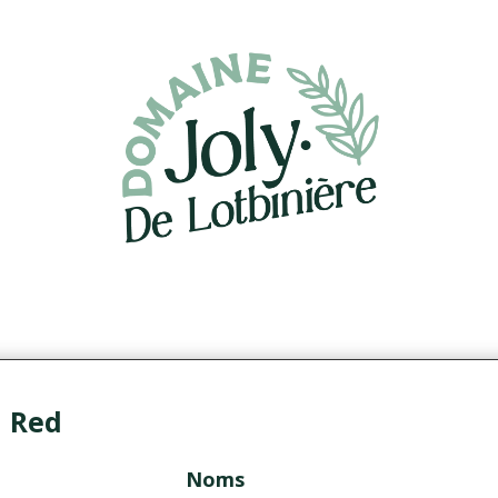
a Red
Noms