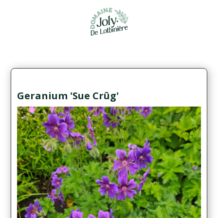
Geranium 'Sue Crûg'