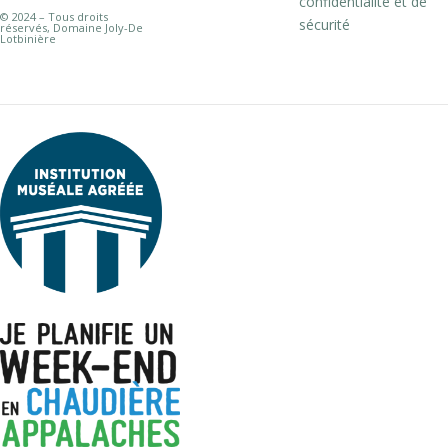
confidentialité et de
© 2024 – Tous droits
sécurité
réservés, Domaine Joly-De
Lotbinière