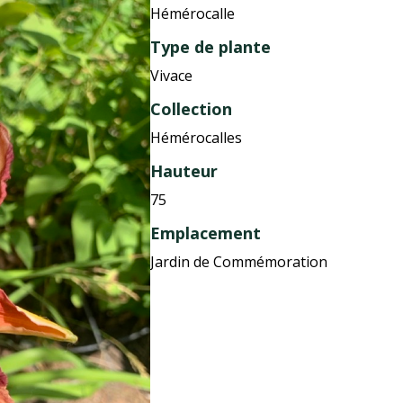
Hémérocalle
Type de plante
Vivace
Collection
Hémérocalles
Hauteur
75
Emplacement
Jardin de Commémoration