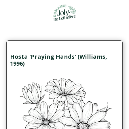
Hosta 'Praying Hands' (Williams,
1996)