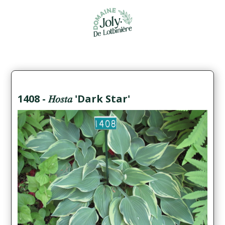
1408 - 𝐻𝑜𝑠𝑡𝑎 'Dark Star'