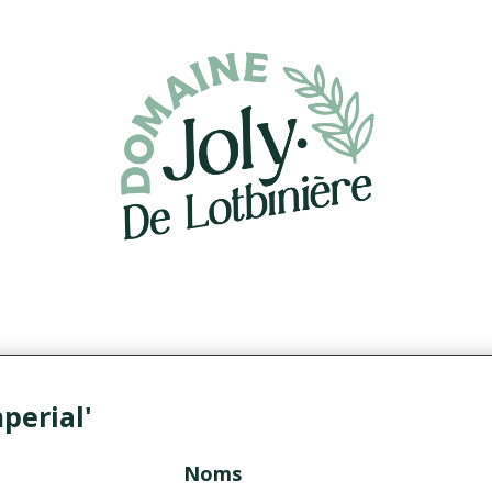
perial'
Noms