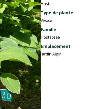
Hosta
Type de plante
Vivace
Famille
Hostaceae
Emplacement
Jardin Alpin