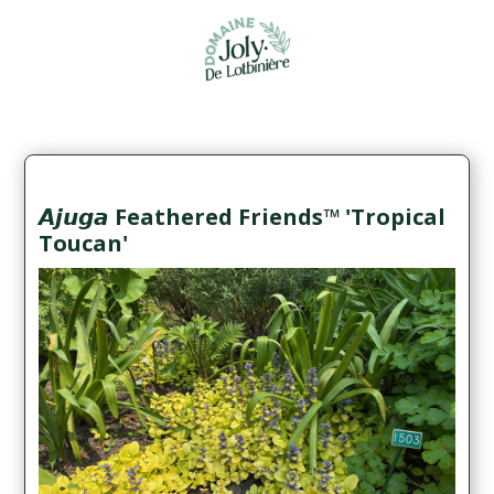
𝘼𝙟𝙪𝙜𝙖 Feathered Friends™ 'Tropical
Toucan'