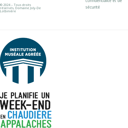
confidentialité et de
© 2024 – Tous droits
sécurité
réservés, Domaine Joly-De
Lotbinière