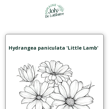
Hydrangea paniculata 'Little Lamb'