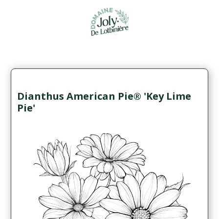
Dianthus American Pie® 'Key Lime
Pie'