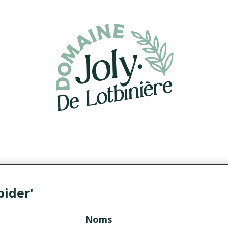
pider'
Noms