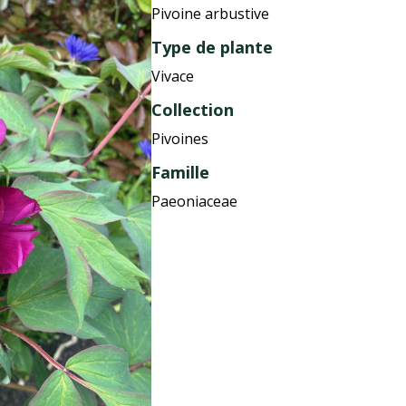
Pivoine arbustive
Type de plante
Vivace
Collection
Pivoines
Famille
Paeoniaceae