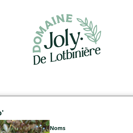
o'
Noms