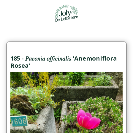
185 - 𝑃𝑎𝑒𝑜𝑛𝑖𝑎 𝑜𝑓𝑓𝑖𝑐𝑖𝑛𝑎𝑙𝑖𝑠 'Anemoniflora
Rosea'