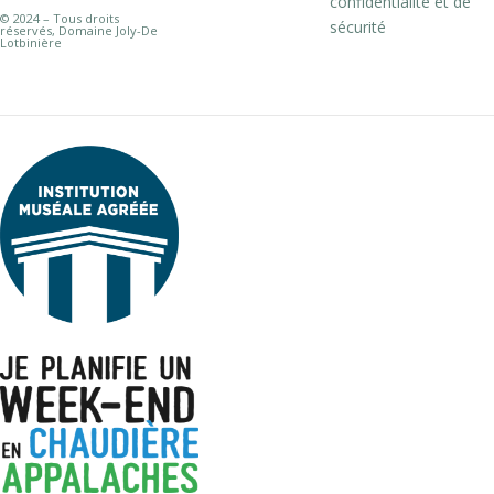
confidentialité et de
© 2024 – Tous droits
sécurité
réservés, Domaine Joly-De
Lotbinière