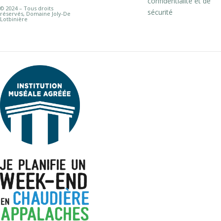
confidentialité et de
© 2024 – Tous droits
sécurité
réservés, Domaine Joly-De
Lotbinière