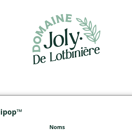
lipop™
Noms