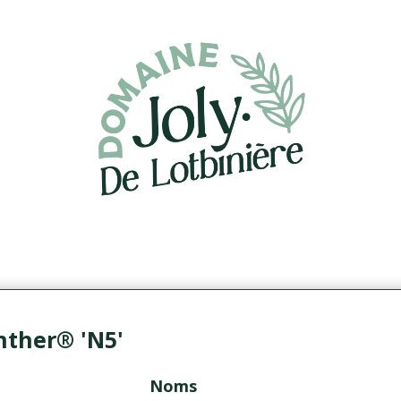
nther® 'N5'
Noms