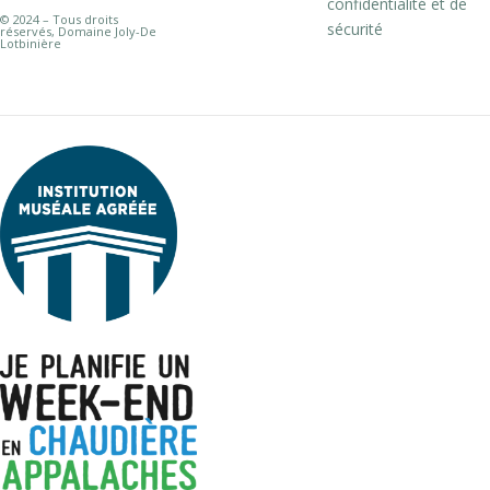
confidentialité et de
© 2024 – Tous droits
sécurité
réservés, Domaine Joly-De
Lotbinière