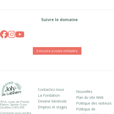
Suivre le domaine
S'inscrire à notre infolettre
Contactez-nous
Nouvelles
La Fondation
Plan du site Web
Devenir bénévole
7015, route de Pointe
Politique des visiteurs
Platon, Sainte-Croix
Emplois et stages
(Québec) G0S 2H0
Politique de
Comment vous rendre