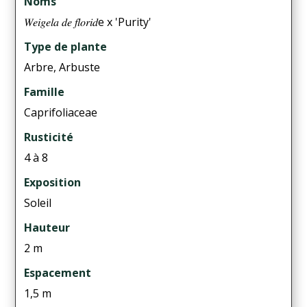
Noms
𝑊𝑒𝑖𝑔𝑒𝑙𝑎 𝑑𝑒 𝑓𝑙𝑜𝑟𝑖𝑑e x 'Purity'
Type de plante
Arbre, Arbuste
Famille
Caprifoliaceae
Rusticité
4 à 8
Exposition
Soleil
Hauteur
2 m
Espacement
1,5 m