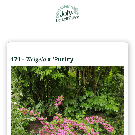
171 - 𝑊𝑒𝑖𝑔𝑒𝑙𝑎 x 'Purity'