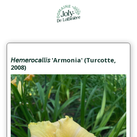
𝘏𝘦𝘮𝘦𝘳𝘰𝘤𝘢𝘭𝘭𝘪𝘴 'Armonia' (Turcotte,
2008)