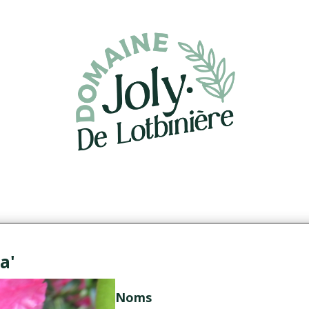
a'
Noms