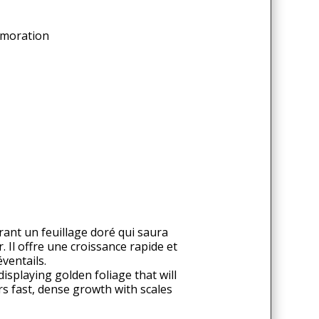
émoration
rant un feuillage doré qui saura
Il offre une croissance rapide et
éventails.
isplaying golden foliage that will
rs fast, dense growth with scales