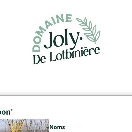
ibbon'
Noms