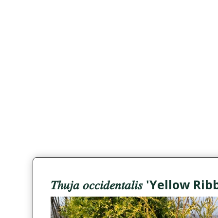
𝑇ℎ𝑢𝑗𝑎 𝑜𝑐𝑐𝑖𝑑𝑒𝑛𝑡𝑎𝑙𝑖𝑠 'Yellow R