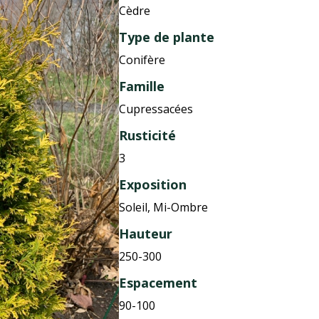
Cèdre
Type de plante
Conifère
Famille
Cupressacées
Rusticité
3
Exposition
Soleil, Mi-Ombre
Hauteur
250-300
Espacement
90-100