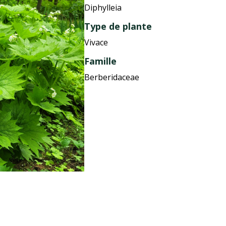
Diphylleia
Type de plante
Vivace
Famille
Berberidaceae