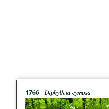
1766 - 𝐷𝑖𝑝ℎ𝑦𝑙𝑙𝑒𝑖𝑎 𝑐𝑦𝑚𝑜𝑠𝑎