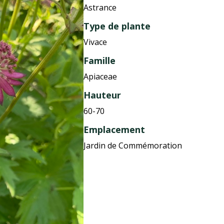
Astrance
Type de plante
Vivace
Famille
Apiaceae
Hauteur
60-70
Emplacement
Jardin de Commémoration