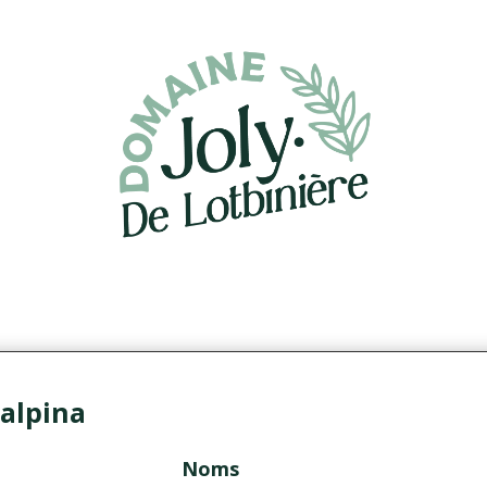
oalpina
Noms