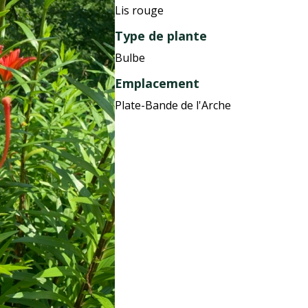
Lis rouge
Type de plante
Bulbe
Emplacement
Plate-Bande de l'Arche